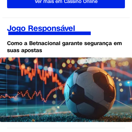
Ver mais em Cassino Online
Jogo Responsável
Como a Betnacional garante segurança em
suas apostas