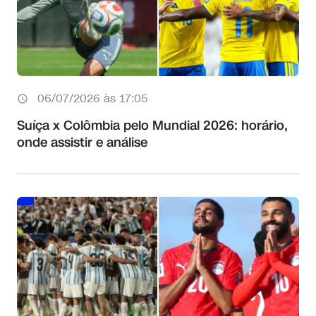
06/07/2026 às 17:05
Suíça x Colômbia pelo Mundial 2026: horário,
onde assistir e análise