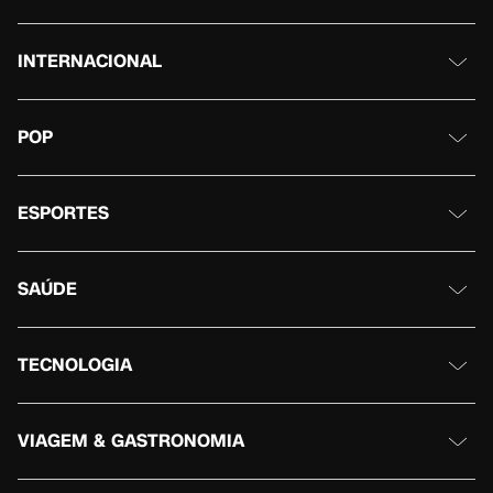
INTERNACIONAL
POP
ESPORTES
SAÚDE
TECNOLOGIA
VIAGEM & GASTRONOMIA