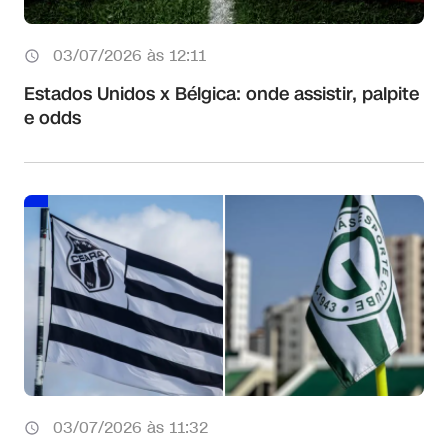
03/07/2026 às 12:11
Estados Unidos x Bélgica: onde assistir, palpite
e odds
03/07/2026 às 11:32