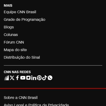
MAIS
Equipe CNN Brasil
Grade de Programação
Blogs
Colunas
Fórum CNN
Mapa do site
Distribuição do Sinal
CNN NAS REDES
Sobre a CNN Brasil
Aviso Legal e Política de Privacidade